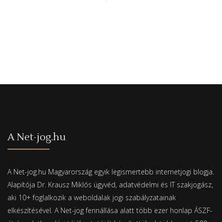
A Net-jog.hu
A Net-jog.hu Magyarország egyik legismertebb internetjogi blogja.
Alapítója Dr. Krausz Miklós ügyvéd, adatvédelmi és IT szakjogász,
aki 10+ foglalkozik a weboldalak jogi szabályzatainak
elkészítésével. A Net-jog fennállása alatt több ezer honlap ÁSZF-