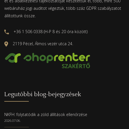
ét és adatkezelési tájékoztatóját készítettük el, több, mint 500
webáruház jogi auditot végeztük, több száz GDPR szabályzatot
állítottunk össze.
+36 1 506 0338 (H-P 8 és 20 óra között)
2119 Pécel, Álmos vezér utca 24.
Legutóbbi blog-bejegyzések
NKFH: folytatódik a zöld állítások ellenőrzése
2026.07.06.