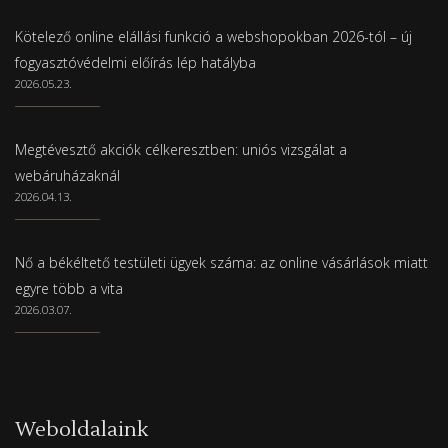
Kötelező online elállási funkció a webshopokban 2026-tól – új
fogyasztóvédelmi előírás lép hatályba
2026.05.23.
Megtévesztő akciók célkeresztben: uniós vizsgálat a
webáruházaknál
2026.04.13.
Nő a békéltető testületi ügyek száma: az online vásárlások miatt
egyre több a vita
2026.03.07.
Weboldalaink