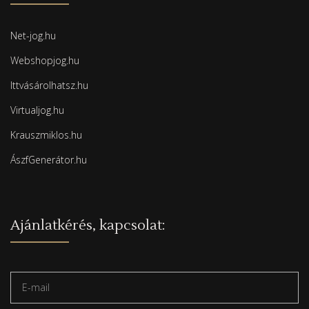
Net-jog.hu
Webshopjog.hu
Ittvásárolhatsz.hu
Virtualjog.hu
Krauszmiklos.hu
ÁszfGenerátor.hu
Ajánlatkérés, kapcsolat: