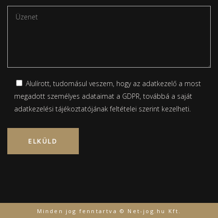
Alulírott, tudomásul veszem, hogy az adatkezelő a most
megadott személyes adataimat a GDPR, továbbá a saját
adatkezelési tájékoztatójának
feltételei szerint kezelheti.
Please leave this field empty.
Minden jog fenntartva © Net-jog.hu Kft.