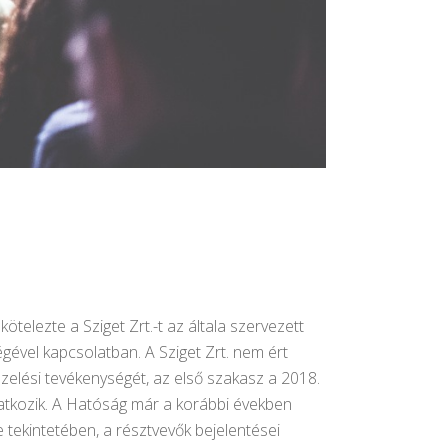
elezte a Sziget Zrt.-t az általa szervezett
ével kapcsolatban. A Sziget Zrt. nem ért
ezelési tevékenységét, az első szakasz a 2018.
onatkozik. A Hatóság már a korábbi években
e tekintetében, a résztvevők bejelentései