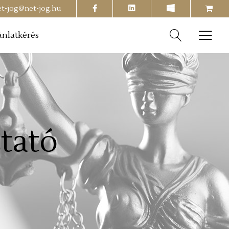
facebook
shopping-
et-jog@net-jog.hu
cart
ánlatkérés
tató