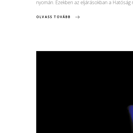
nyomán. Ezekben az eljárásokban a Hatóság 
OLVASS TOVÁBB