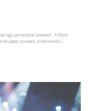
iatt egy szervezettel szemben. A NAIH
A tényállás (röviden): A Kérelmező (