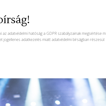
bírság!
t ki az adatvédelmi hatóság a GDPR szabályzainak megsértése m
t jogellenes adatkezelés miatt adatvédelmi bírságban részesül: 