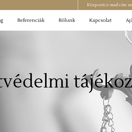
Központi e-mail cím:
n
og
Referenciák
Rólunk
Kapcsolat
Aj
tvédelmi tájékoz