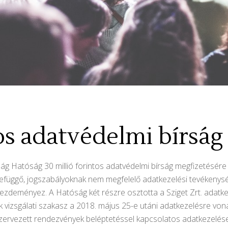
tos adatvédelmi bírság
Hatóság 30 millió forintos adatvédelmi bírság megfizetésére köt
efüggő, jogszabályoknak nem megfelelő adatkezelési tevékenység
 kezdeményez. A Hatóság két részre osztotta a Sziget Zrt. adatk
dik vizsgálati szakasz a 2018. május 25-e utáni adatkezelésre v
tal szervezett rendezvények beléptetéssel kapcsolatos adatkezelés