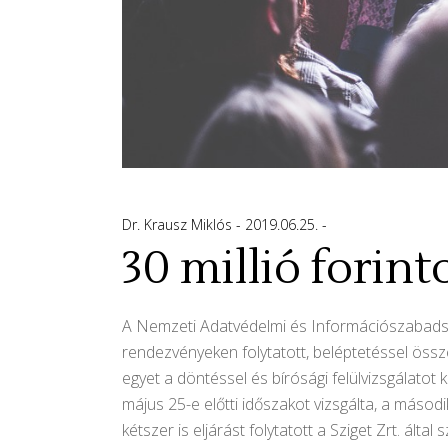
Dr. Krausz Miklós
2019.06.25.
30 millió forin
A Nemzeti Adatvédelmi és Információszabadság 
rendezvényeken folytatott, beléptetéssel össz
egyet a döntéssel és bírósági felülvizsgálatot
május 25-e előtti időszakot vizsgálta, a máso
kétszer is eljárást folytatott a Sziget Zrt. ál