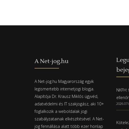
Legu
A Net-jog.hu
beje
A Net-jog.hu Magyarország egyik
legismertebb internetjogi blogja.
NKFH: f
Alapítója Dr. Krausz Miklós ügyvéd,
ellenő
adatvédelmi és IT szakjogász, aki 10+
2026.07.
foglalkozik a weboldalak jogi
szabályzatainak elkészítésével. A Net-
Kötelez
jog fennállása alatt több ezer honlap