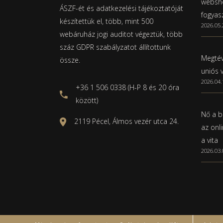
websho
ÁSZF-ét és adatkezelési tájékoztatóját
fogyas
készítettük el, több, mint 500
2026.05.
webáruház jogi auditot végeztük, több
száz GDPR szabályzatot állítottunk
Megtév
össze.
uniós 
2026.04.
+36 1 506 0338 (H-P 8 és 20 óra
között)
Nő a b
2119 Pécel, Álmos vezér utca 24.
az onl
a vita
2026.03.