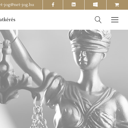
facebook
shopping-
et-jog@net-jog.hu
cart
atkérés