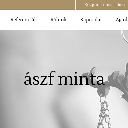
Központi e-mail cím:
n
Referenciák
Rólunk
Kapcsolat
Ajánl
ászf minta