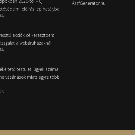
pokban 2026-tól – új
ÁszfGenerátor.hu
ztóvédelmi előírás lép hatályba
23.
esztő akciók célkeresztben:
vizsgálat a webáruházaknál
13.
ékéltető testületi ügyek száma:
ine vásárlások miatt egyre több
07.