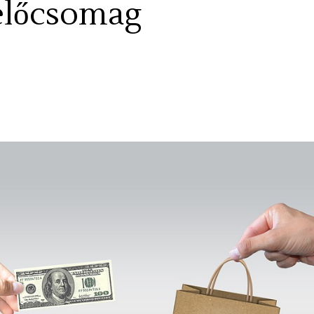
élőcsomag