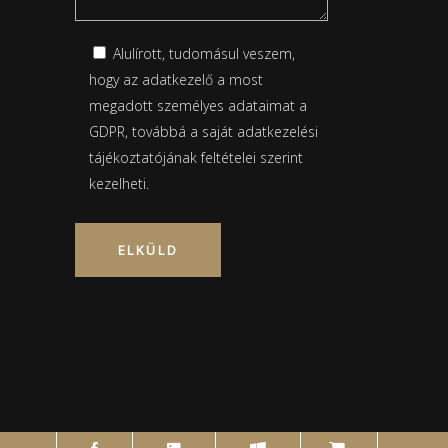
Alulírott, tudomásul veszem,
hogy az adatkezelő a most
megadott személyes adataimat a
GDPR, továbbá a saját
adatkezelési
tájékoztatójának
feltételei szerint
kezelheti.
Please leave this field empty.
shopping-cart