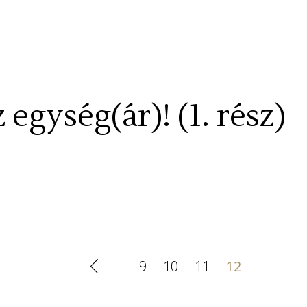
gység(ár)! (1. rész)
9
10
11
12