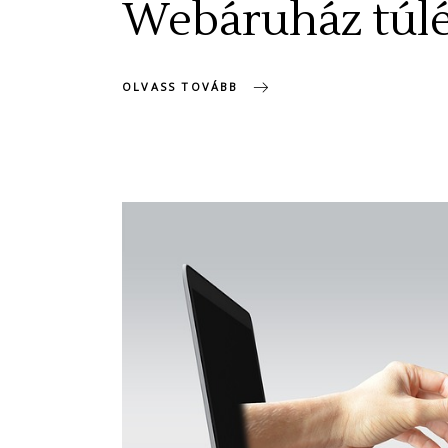
Webáruház túl
OLVASS TOVÁBB