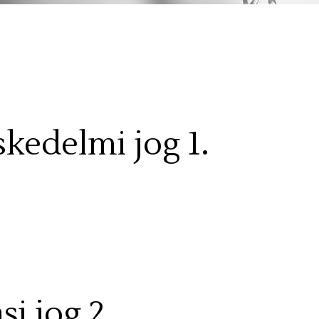
skedelmi jog 1.
si jog 2.