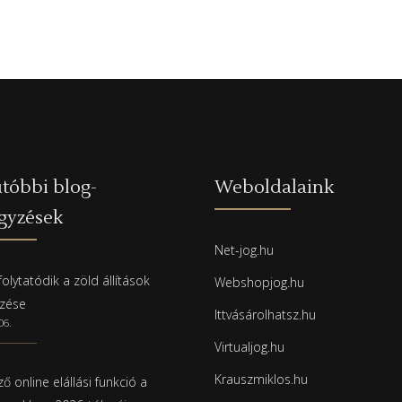
tóbbi blog-
Weboldalaink
gyzések
Net-jog.hu
olytatódik a zöld állítások
Webshopjog.hu
rzése
Ittvásárolhatsz.hu
06.
Virtualjog.hu
Krauszmiklos.hu
ő online elállási funkció a