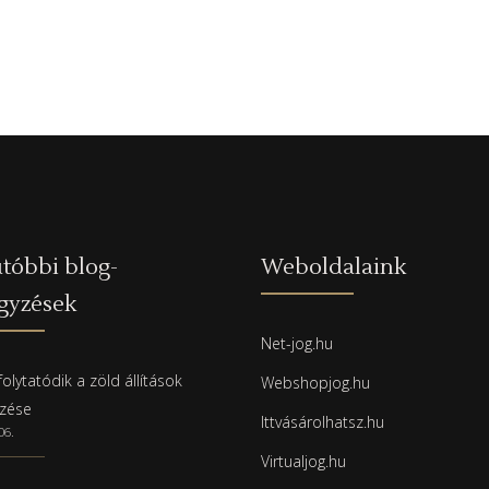
tóbbi blog-
Weboldalaink
gyzések
Net-jog.hu
olytatódik a zöld állítások
Webshopjog.hu
rzése
Ittvásárolhatsz.hu
06.
Virtualjog.hu