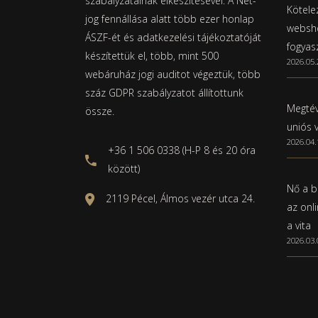
szabályzatainak elkészítésével. A Net-
Kötelez
jog fennállása alatt több ezer honlap
websho
ÁSZF-ét és adatkezelési tájékoztatóját
fogyas
készítettük el, több, mint 500
2026.05.
webáruház jogi auditot végeztük, több
száz GDPR szabályzatot állítottunk
Megtév
össze.
uniós 
2026.04.
+36 1 506 0338 (H-P 8 és 20 óra
között)
Nő a b
2119 Pécel, Álmos vezér utca 24.
az onl
a vita
2026.03.