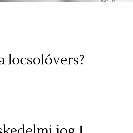
a locsolóvers?
skedelmi jog 1.