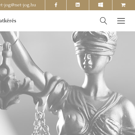
facebook
shopping-
et-jog@net-jog.hu
cart
atkérés