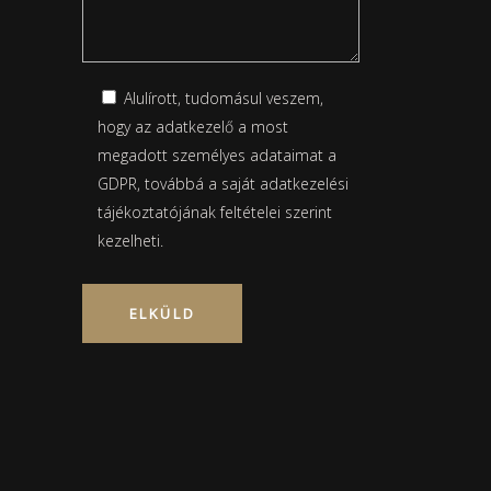
Alulírott, tudomásul veszem,
hogy az adatkezelő a most
megadott személyes adataimat a
GDPR, továbbá a saját
adatkezelési
tájékoztatójának
feltételei szerint
kezelheti.
Please leave this field empty.