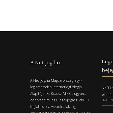
Legu
A Net-jog.hu
beje
A Net-jog.hu Magyarország egyik
legismertebb internetjogi blogja.
NKFH: f
Alapítója Dr. Krausz Miklós ügyvéd,
ellenő
adatvédelmi és IT szakjogász, aki 10+
2026.07.
foglalkozik a weboldalak jogi