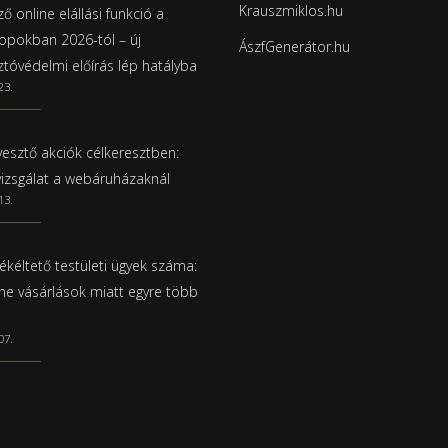
Krauszmiklos.hu
ő online elállási funkció a
pokban 2026-tól – új
ÁszfGenerátor.hu
ztóvédelmi előírás lép hatályba
23.
esztő akciók célkeresztben:
vizsgálat a webáruházaknál
13.
ékéltető testületi ügyek száma:
ine vásárlások miatt egyre több
07.