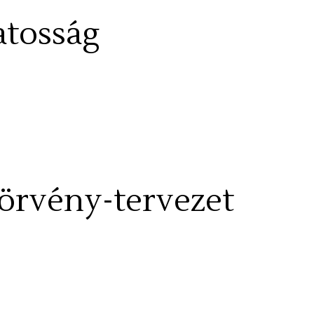
atosság
törvény-tervezet