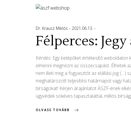
Dr. Krausz Miklós
2021.06.13.
Félperces: Jegy 
Kérdés: Egy belépőket értékesítő weboldalon 
elmenni megnézni az összecsapást. Élhetek az e
nem illeti meg a fogyasztót az elállási jog (
meghatározott teljesítési határnapot vagy hat
bírságokat! Kérjen árajánlatot ÁSZF-ének elkés
ügyvédek sokéves tapasztalattal, milliós bírság
OLVASS TOVÁBB