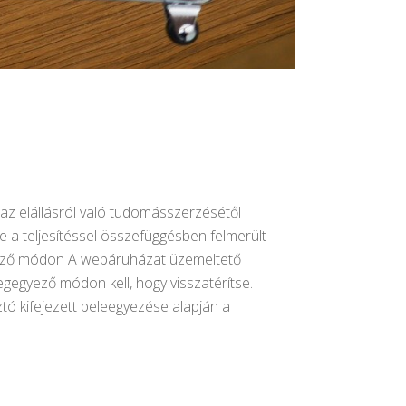
b az elállásról való tudomásszerzésétől
ve a teljesítéssel összefüggésben felmerült
gegyező módon A webáruházat üzemeltető
egegyező módon kell, hogy visszatérítse.
ztó kifejezett beleegyezése alapján a