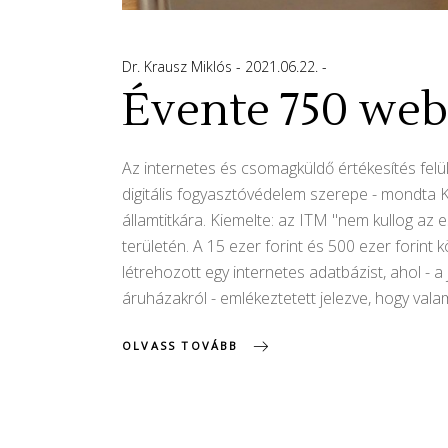
Dr. Krausz Miklós
2021.06.22.
Évente 750 web
Az internetes és csomagküldő értékesítés felül
digitális fogyasztóvédelem szerepe - mondta K
államtitkára. Kiemelte: az ITM "nem kullog az
területén. A 15 ezer forint és 500 ezer forint k
létrehozott egy internetes adatbázist, ahol 
áruházakról - emlékeztetett jelezve, hogy vala
OLVASS TOVÁBB