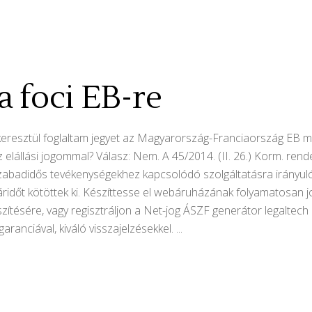
a foci EB-re
keresztül foglaltam jegyet az Magyarország-Franciaország EB 
lállási jogommal? Válasz: Nem. A 45/2014. (II. 26.) Korm. rendel
…) szabadidős tevékenységekhez kapcsolódó szolgáltatásra irány
áridőt kötöttek ki. Készíttesse el webáruházának folyamatosan j
zítésére, vagy regisztráljon a Net-jog ÁSZF generátor legaltech a
garanciával, kiváló visszajelzésekkel.