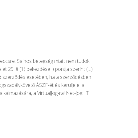
meccsre. Sajnos betegség miatt nem tudok
et 29. § (1) bekezdése l) pontja szerint (…)
uló szerződés esetében, ha a szerződésben
ogszabálykövető ÁSZF-ét és kerülje el a
lkalmazására, a VirtualJog-ra! Net-jog: IT