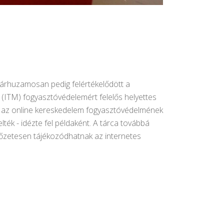
 párhuzamosan pedig felértékelődött a
 (ITM) fogyasztóvédelemért felelős helyettes
 el az online kereskedelem fogyasztóvédelmének
elték - idézte fel példaként. A tárca továbbá
lőzetesen tájékozódhatnak az internetes