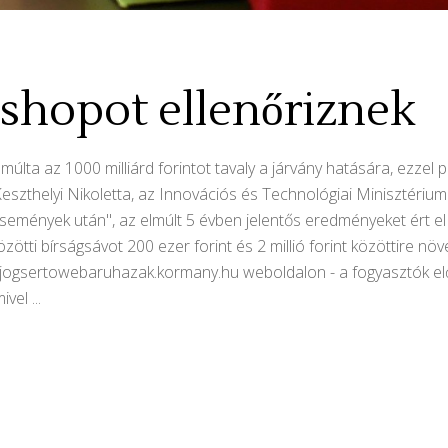
shopot ellenőriznek
múlta az 1000 milliárd forintot tavaly a járvány hatására, ezzel
eszthelyi Nikoletta, az Innovációs és Technológiai Minisztérium
 események után", az elmúlt 5 évben jelentős eredményeket ért
özötti bírságsávot 200 ezer forint és 2 millió forint közöttire növ
- a jogsertowebaruhazak.kormany.hu weboldalon - a fogyasztók e
mivel