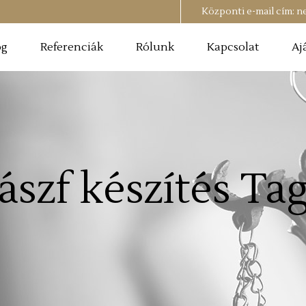
Központi e-mail cím:
n
og
Referenciák
Rólunk
Kapcsolat
Aj
ászf készítés Ta