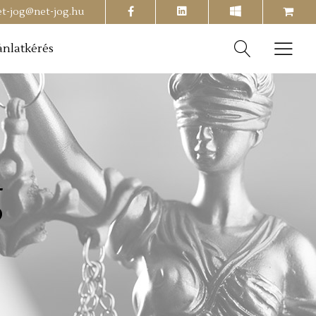
facebook
shopping-
et-jog@net-jog.hu
cart
ánlatkérés
g