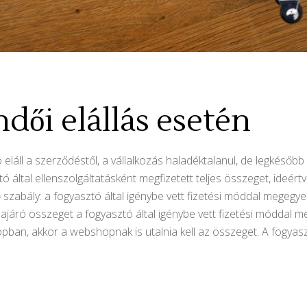
ői elállás esetén
 eláll a szerződéstől, a vállalkozás haladéktalanul, de legkésőb
tó által ellenszolgáltatásként megfizetett teljes összeget, ideért
). Fő szabály: a fogyasztó által igénybe vett fizetési móddal me
zajáró összeget a fogyasztó által igénybe vett fizetési móddal m
opban, akkor a webshopnak is utalnia kell az összeget. A fogyas