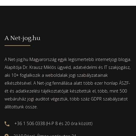
A Net-jog.hu
A Net-jog.hu Magyarország egyik legismertebb internetjogi blogja.
Alapítója Dr. Krausz Miklós ügyvéd, adatvédelmi és IT szakjogász,
aki 10+ foglalkozik a weboldalak jogi szabályzatainak
elkészítésével. A Net-jog fennállása alatt több ezer honlap ÁSZF-
ét és adatkezelési tájékoztatóját készítettük el, több, mint 500
webáruház jogi auditot végeztük, több száz GDPR szabályzatot
állítottunk össze.
+36 1 506 0338 (H-P 8 és 20 óra között)