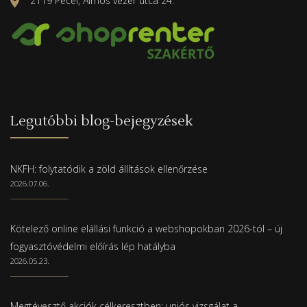
2119 Pécel, Álmos vezér utca 24.
Legutóbbi blog-bejegyzések
NKFH: folytatódik a zöld állítások ellenőrzése
2026.07.06.
Kötelező online elállási funkció a webshopokban 2026-tól – új
fogyasztóvédelmi előírás lép hatályba
2026.05.23.
Megtévesztő akciók célkeresztben: uniós vizsgálat a