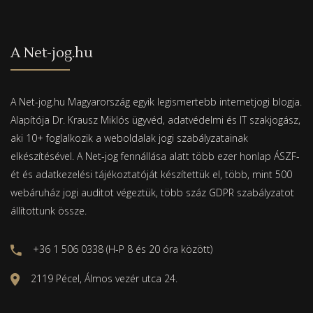
A Net-jog.hu
A Net-jog.hu Magyarország egyik legismertebb internetjogi blogja.
Alapítója Dr. Krausz Miklós ügyvéd, adatvédelmi és IT szakjogász,
aki 10+ foglalkozik a weboldalak jogi szabályzatainak
elkészítésével. A Net-jog fennállása alatt több ezer honlap ÁSZF-
ét és adatkezelési tájékoztatóját készítettük el, több, mint 500
webáruház jogi auditot végeztük, több száz GDPR szabályzatot
állítottunk össze.
+36 1 506 0338 (H-P 8 és 20 óra között)
2119 Pécel, Álmos vezér utca 24.