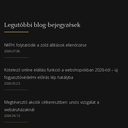
Legutóbbi blog-bejegyzések
NKFH: folytatódik a zöld állítások ellenőrzése
2026.07.06.
Kötelező online elállási funkció a webshopokban 2026-tól – új
fogyasztóvédelmi előírás lép hatályba
2026.05.23.
Megtévesztő akciók célkeresztben: uniós vizsgálat a
webáruházaknál
2026.04.13.