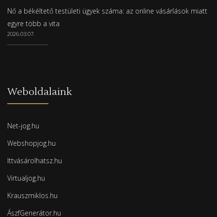
Nő a békéltető testületi ügyek száma: az online vásárlások miatt
egyre több a vita
2026.03.07.
Weboldalaink
Net-jog.hu
Webshopjog.hu
Ittvásárolhatsz.hu
Virtualjog.hu
Krauszmiklos.hu
ÁszfGenerátor.hu