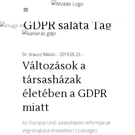
GDPR saláta Tag
Dr. Krausz Miklós
2019.05.23.
Változások a
társasházak
életében a GDPR
miatt
Az Európai Unió adatvédelmi reformjának
végrehajtása érdekében szükséges