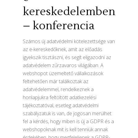
kereskedelemben
– konferencia
Számos új adatvédelmi kötelezettsége van
az e-kereskedőknek, amit az előadás
igyekszik tisztászni, és segít eligazodni az
adatvédelem zűrzavaros világában. A
webshopot üzemeltető vállalkozások
feltehetően már találkoztak az
adatvédelemmel, rendelkeznek a
honlapjukra feltöltött adatkezelési
tájékoztatóval, esetleg adatvédelmi
szabályzatuk is van, de jogosan merülhet
fel a kérdés, hogy miben is új a GDPR és a
webshopoknak mit is kell tenniük annak
érdekében, hogy megfeleljenek a GDPR-