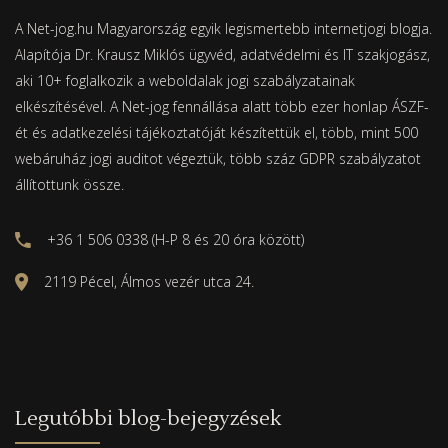
A Net-jog.hu Magyarország egyik legismertebb internetjogi blogja.
Alapítója Dr. Krausz Miklós ügyvéd, adatvédelmi és IT szakjogász,
aki 10+ foglalkozik a weboldalak jogi szabályzatainak
elkészítésével. A Net-jog fennállása alatt több ezer honlap ÁSZF-
ét és adatkezelési tájékoztatóját készítettük el, több, mint 500
webáruház jogi auditot végeztük, több száz GDPR szabályzatot
állítottunk össze.
+36 1 506 0338 (H-P 8 és 20 óra között)
2119 Pécel, Álmos vezér utca 24.
Legutóbbi blog-bejegyzések