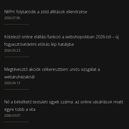
NKFH: folytatódik a zöld állítások ellenőrzése
2026.07.06.
Kötelező online elállási funkció a webshopokban 2026-tól – új
fogyasztóvédelmi előírás lép hatályba
2026.05.23.
Megtévesztő akciók célkeresztben: uniós vizsgálat a
webáruházaknál
2026.04.13.
Nő a békéltető testületi ügyek száma: az online vásárlások miatt
egyre több a vita
2026.03.07.