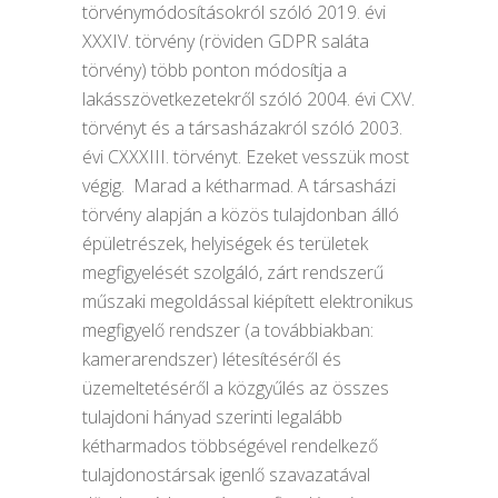
törvénymódosításokról szóló 2019. évi
XXXIV. törvény (röviden GDPR saláta
törvény) több ponton módosítja a
lakásszövetkezetekről szóló 2004. évi CXV.
törvényt és a társasházakról szóló 2003.
évi CXXXIII. törvényt. Ezeket vesszük most
végig. Marad a kétharmad. A társasházi
törvény alapján a közös tulajdonban álló
épületrészek, helyiségek és területek
megfigyelését szolgáló, zárt rendszerű
műszaki megoldással kiépített elektronikus
megfigyelő rendszer (a továbbiakban:
kamerarendszer) létesítéséről és
üzemeltetéséről a közgyűlés az összes
tulajdoni hányad szerinti legalább
kétharmados többségével rendelkező
tulajdonostársak igenlő szavazatával