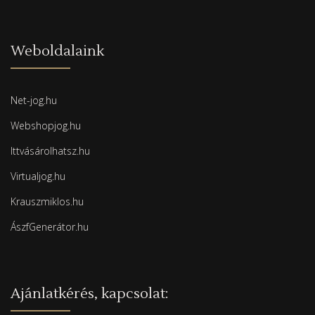
Weboldalaink
Net-jog.hu
Webshopjog.hu
Ittvásárolhatsz.hu
Virtualjog.hu
Krauszmiklos.hu
ÁszfGenerátor.hu
Ajánlatkérés, kapcsolat: