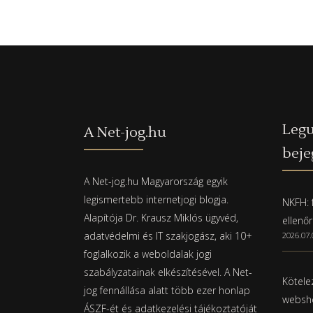
Legu
A Net-jog.hu
beje
A Net-jog.hu Magyarország egyik
legismertebb internetjogi blogja.
NKFH: f
Alapítója Dr. Krausz Miklós ügyvéd,
ellenő
adatvédelmi és IT szakjogász, aki 10+
2026.07.
foglalkozik a weboldalak jogi
szabályzatainak elkészítésével. A Net-
Kötelez
jog fennállása alatt több ezer honlap
websho
ÁSZF-ét és adatkezelési tájékoztatóját