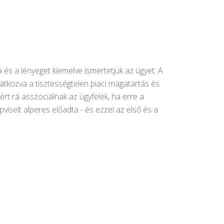
a és a lényeget kiemelve ismertetjük az ügyet: A
ivatkozva a tisztességtelen piaci magatartás és
zért rá asszociálnak az ügyfelek, ha erre a
viselt alperes előadta - és ezzel az első és a