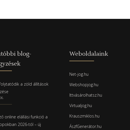
tóbbi blog-
Weboldalaink
gyzések
Net-jog.hu
olytatódik a zöld állítások
Webshopjog.hu
rzése
Ittvásárolhatsz.hu
06.
Virtualjog.hu
Krauszmiklos.hu
ő online elállási funkció a
pokban 2026-tól – új
ÁszfGenerátor.hu