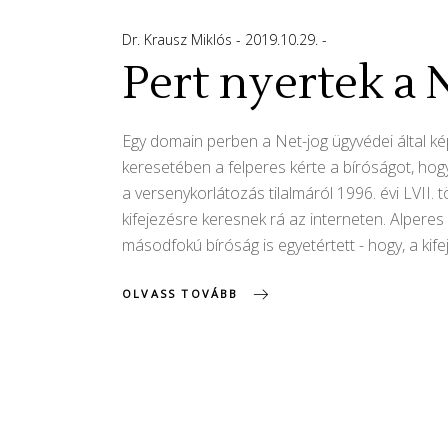
Dr. Krausz Miklós
2019.10.29.
Pert nyertek a 
Egy domain perben a Net-jog ügyvédei által képv
keresetében a felperes kérte a bíróságot, hogy 
a versenykorlátozás tilalmáról 1996. évi LVII. t
kifejezésre keresnek rá az interneten. Alperes
másodfokú bíróság is egyetértett - hogy, a kif
OLVASS TOVÁBB