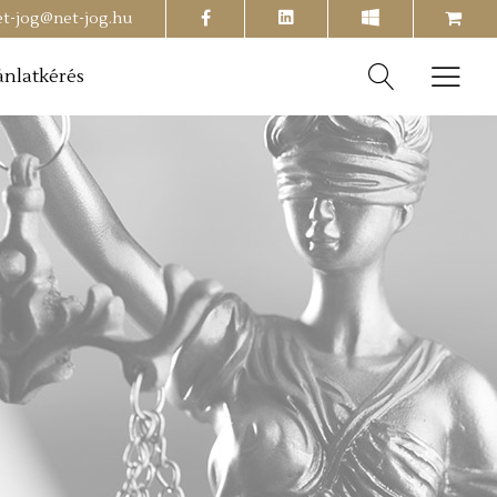
facebook
shopping-
et-jog@net-jog.hu
cart
ánlatkérés