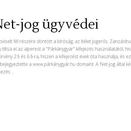
Net-jog ügyvédei
iselt fél részére döntött a bíróság, az ítélet jogerős. Zanzásítv
tiltsa el az alperest a "Párkánygyár" kifejezés használatától, h
örvény 2.§ és 6.§-ra, hiszen a kifejezést évek óta használja, és e
 bejegyeztette a www.párkánygyár.hu domaint. A Net-jog által kép
ejezés