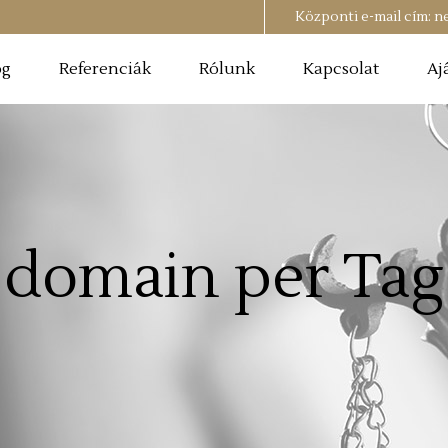
Központi e-mail cím:
n
og
Referenciák
Rólunk
Kapcsolat
Aj
domain per Tag