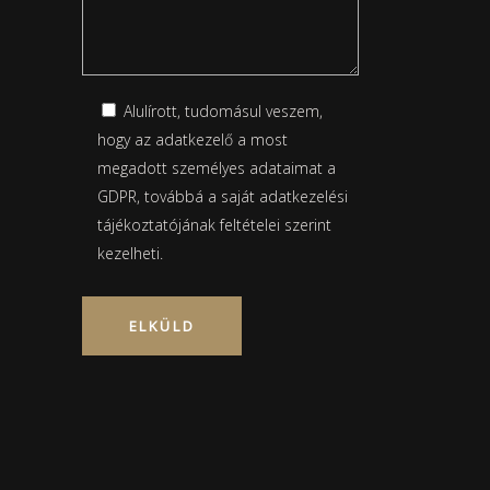
Alulírott, tudomásul veszem,
hogy az adatkezelő a most
megadott személyes adataimat a
GDPR, továbbá a saját
adatkezelési
tájékoztatójának
feltételei szerint
kezelheti.
Please leave this field empty.