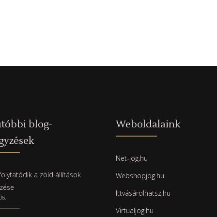
tóbbi blog-
Weboldalaink
gyzések
Net-jog.hu
olytatódik a zöld állítások
Webshopjog.hu
rzése
Ittvásárolhatsz.hu
06.
Virtualjog.hu