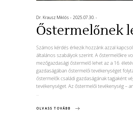
Dr. Krausz Miklós
2025.07.30.
Őstermelőnek l
Számos kérdés érkezik hozzánk azzal kapcsola
általános szabályok szerint. A őstermelőkre vo
mezőgazdasági őstermelő lehet az a 16. életév
gazdaságában őstermelői tevékenységet folyta
őstermelők családi gazdaságának tagjaként vé
tevékenységet. Az őstermelői tevékenység – 
OLVASS TOVÁBB