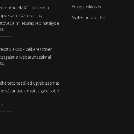
Krauszmiklos.hu
ő online elállási funkció a
pokban 2026-tól – új
ÁszfGenerátor.hu
ztóvédelmi előírás lép hatályba
23.
esztő akciók célkeresztben:
vizsgálat a webáruházaknál
13.
ékéltető testületi ügyek száma:
ine vásárlások miatt egyre több
07.