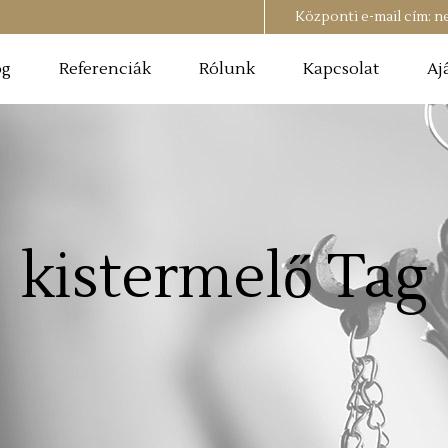
Központi e-mail cím:
n
og
Referenciák
Rólunk
Kapcsolat
Aj
kistermelő Tag