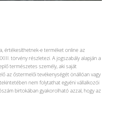
, értékesíthetnek-e terméket online az
II. törvény részletezi. A jogszabály alapján a
eplő természetes személy, aki saját
elő az őstermelői tevékenységét önállóan vagy
kintetében nem folytathat egyéni vállalkozói
ószám birtokában gyakorolható azzal, hogy az