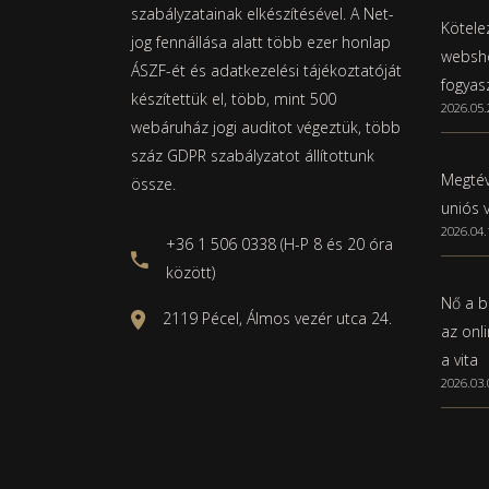
szabályzatainak elkészítésével. A Net-
Kötelez
jog fennállása alatt több ezer honlap
websho
ÁSZF-ét és adatkezelési tájékoztatóját
fogyas
készítettük el, több, mint 500
2026.05.
webáruház jogi auditot végeztük, több
száz GDPR szabályzatot állítottunk
Megtév
össze.
uniós 
2026.04.
+36 1 506 0338 (H-P 8 és 20 óra
között)
Nő a b
2119 Pécel, Álmos vezér utca 24.
az onl
a vita
2026.03.