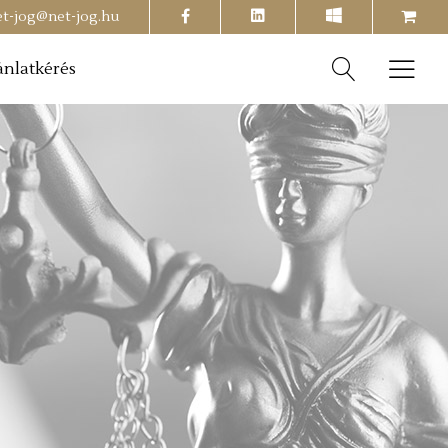
facebook
shopping-
et-jog@net-jog.hu
cart
ánlatkérés