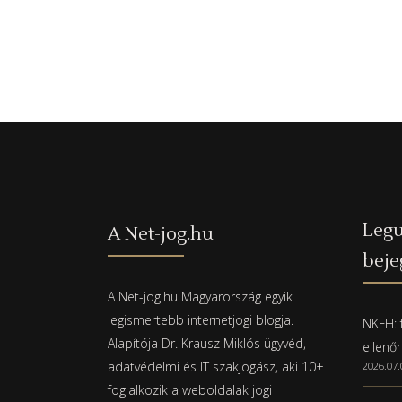
Legu
A Net-jog.hu
beje
A Net-jog.hu Magyarország egyik
legismertebb internetjogi blogja.
NKFH: f
Alapítója Dr. Krausz Miklós ügyvéd,
ellenő
adatvédelmi és IT szakjogász, aki 10+
2026.07.
foglalkozik a weboldalak jogi