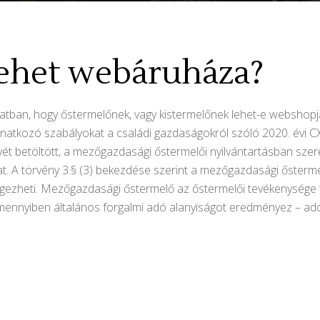
ehet webáruháza?
tban, hogy őstermelőnek, vagy kistermelőnek lehet-e webshopja
natkozó szabályokat a családi gazdaságokról szóló 2020. évi CXXI
ét betöltött, a mezőgazdasági őstermelői nyilvántartásban szer
t. A törvény 3.§ (3) bekezdése szerint a mezőgazdasági ősterm
gezheti. Mezőgazdasági őstermelő az őstermelői tevékenysége te
amennyiben általános forgalmi adó alanyiságot eredményez – ad