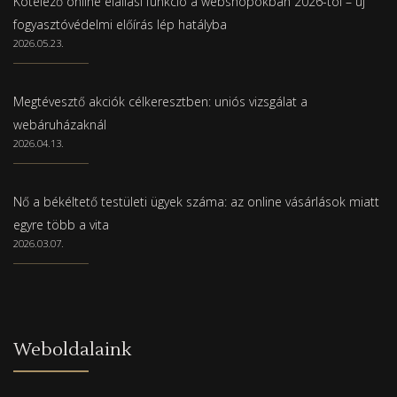
Kötelező online elállási funkció a webshopokban 2026-tól – új
fogyasztóvédelmi előírás lép hatályba
2026.05.23.
Megtévesztő akciók célkeresztben: uniós vizsgálat a
webáruházaknál
2026.04.13.
Nő a békéltető testületi ügyek száma: az online vásárlások miatt
egyre több a vita
2026.03.07.
Weboldalaink