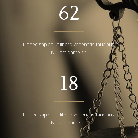
62
Donec sapien ut libero venenatis faucibus.
Nullam qante sit.
18
Donec sapien ut libero venenatis faucibus.
Nullam qante sit.