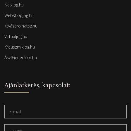
Net-jog.hu
Webshopjog.hu
Ittvásárolhatsz.hu
Virtualjog.hu
Krauszmiklos.hu
ÁszfGenerátor.hu
Ajánlatkérés, kapcsolat: