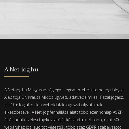
A Net-jog.hu
A Net-jog.hu Magyarország egyik legismertebb internetjogi blogja.
Alapítója Dr. Krausz Miklós ügyvéd, adatvédelmi és IT szakjogász,
aki 10+ foglalkozik a weboldalak jogi szabályzatainak
elkészítésével. A Net-jog fennállása alatt több ezer honlap ÁSZF-
ét és adatkezelési tájékoztatóját készítettük el, több, mint 500
webáruház jogi auditot végeztük, több száz GDPR szabályzatot