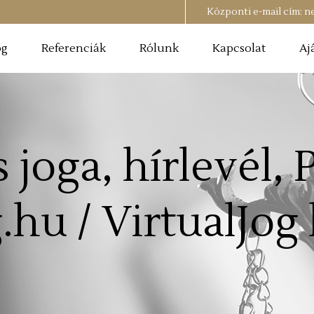
Központi e-mail cím:
n
og
Referenciák
Rólunk
Kapcsolat
Aj
s joga, hírlevél, 
.hu / VirtualJog 