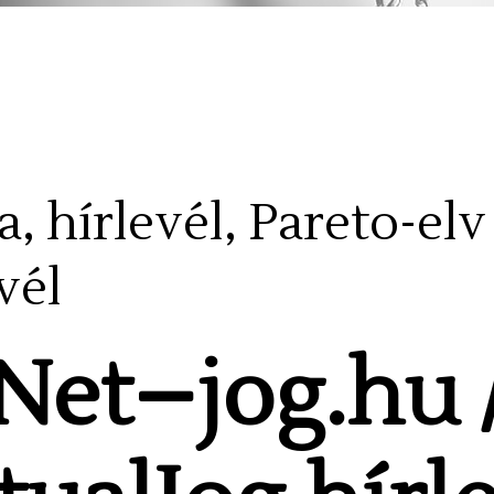
a, hírlevél, Pareto-elv
vél
Net
–
jog
.
hu 