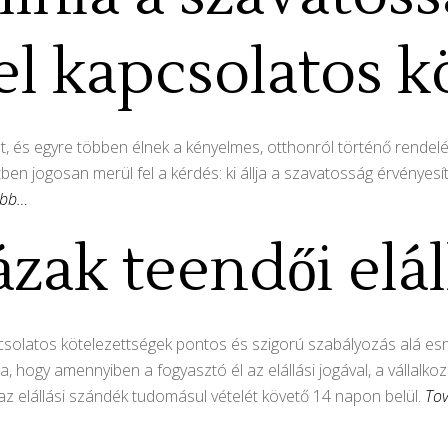
vel kapcsolatos k
, és egyre többen élnek a kényelmes, otthonról történő rendelé
en jogosan merül fel a kérdés: ki állja a szavatosság érvényesí
ább…
ak teendői elál
solatos kötelezettségek pontos és szigorú szabályozás alá esne
 hogy amennyiben a fogyasztó él az elállási jogával, a vállalkozás
b az elállási szándék tudomásul vételét követő 14 napon belül.
To