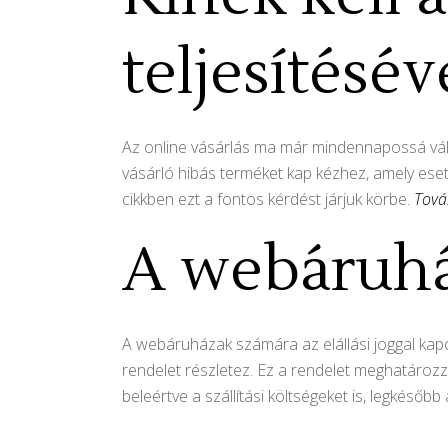
teljesítésé
Az online vásárlás ma már mindennapossá vált
vásárló hibás terméket kap kézhez, amely esetb
cikkben ezt a fontos kérdést járjuk körbe.
Tov
A webáruház
A webáruházak számára az elállási joggal kapc
rendelet részletez. Ez a rendelet meghatározza,
beleértve a szállítási költségeket is, legkésőb