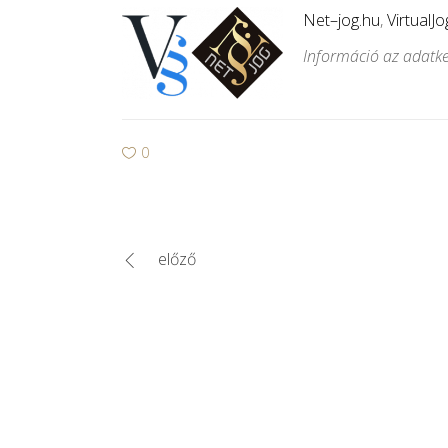
Net
–
jog
.
hu
,
VirtualJo
Információ az adatke
0
előző