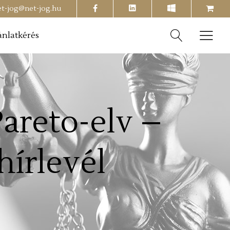
facebook
shopping-
et-jog@net-jog.hu
cart
ánlatkérés
Pareto-elv –
hírlevél