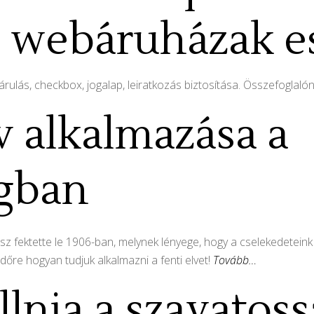
s webáruházak e
ulás, checkbox, jogalap, leiratkozás biztosítása. Összefoglalón
v alkalmazása a
gban
sz fektette le 1906-ban, melynek lényege, hogy a cselekedetein
őre hogyan tudjuk alkalmazni a fenti elvet!
Tovább…
llnia a szavatos