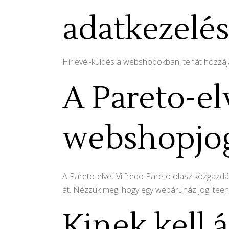
adatkezelé
Hírlevél-küldés a webshopokban, tehát hozzájár
A Pareto-el
webshopjo
A Pareto-elvet Vilfredo Pareto olasz közgazdá
át. Nézzük meg, hogy egy webáruház jogi teend
Kinek kell á