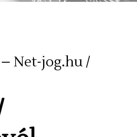
 – Net-jog.hu /
/