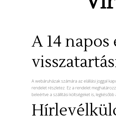
Vir
A 14 napos e
visszatartás
A webáruházak számára az elállási joggal kapc
rendelet részletez. Ez a rendelet meghatározza,
beleértve a szállítási költségeket is, legkésőb
Hírlevélkü