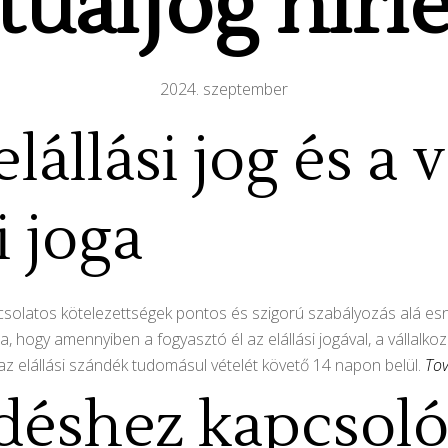
tualJog
h
írl
2024. szeptember
lállási jog és a 
i joga
solatos kötelezettségek pontos és szigorú szabályozás alá esne
 hogy amennyiben a fogyasztó él az elállási jogával, a vállalkozás
b az elállási szándék tudomásul vételét követő 14 napon belül.
To
ldéshez kapcsol