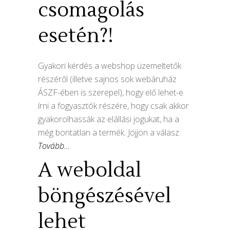
csomagolás
esetén?!
Gyakori kérdés a webshop üzemeltetők
részéről (illetve sajnos sok webáruház
ÁSZF-ében is szerepel), hogy elő lehet-e
írni a fogyasztók részére, hogy csak akkor
gyakorolhassák az elállási jogukat, ha a
még bontatlan a termék. Jöjjön a válasz:
Tovább…
A weboldal
böngészésével
lehet