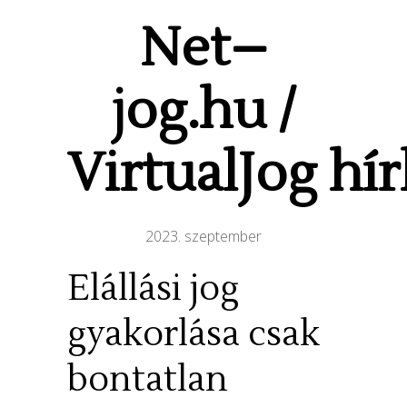
Net
–
jog
.
hu /
VirtualJog
h
í
2023. szeptember
Elállási jog
gyakorlása csak
bontatlan