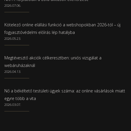
2026.07.06.
Kötelező online elállási funkció a webshopokban 2026-tól – új
fogyasztóvédelmi előírás lép hatályba
2026.05.23.
Megtévesztő akciók célkeresztben: uniós vizsgálat a
webáruházaknál
2026.04.13.
Nő a békéltető testületi ügyek száma: az online vásárlások miatt
egyre több a vita
2026.03.07.