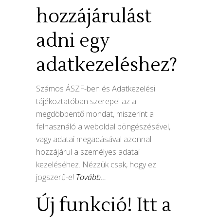
hozzájárulást
adni egy
adatkezeléshez?
Számos ÁSZF-ben és Adatkezelési
tájékoztatóban szerepel az a
megdöbbentő mondat, miszerint a
felhasználó a weboldal böngészésével,
vagy adatai megadásával azonnal
hozzájárul a személyes adatai
kezeléséhez. Nézzük csak, hogy ez
jogszerű-e!
Tovább…
Új funkció! Itt a