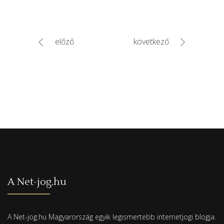
előző
következő
A Net-jog.hu
A Net-jog.hu Magyarország egyik legismertebb internetjogi blogja.