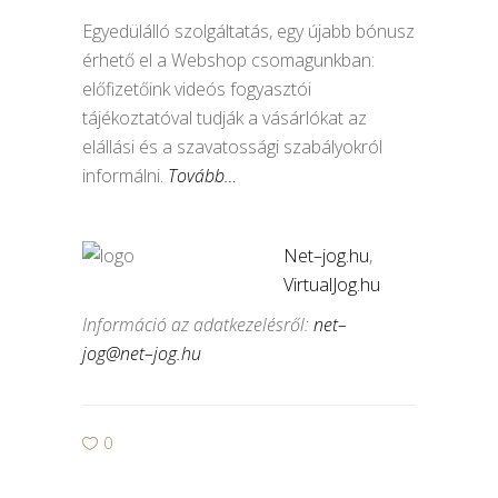
Egyedülálló szolgáltatás, egy újabb bónusz
érhető el a Webshop csomagunkban:
előfizetőink videós fogyasztói
tájékoztatóval tudják a vásárlókat az
elállási és a szavatossági szabályokról
informálni.
Tovább…
Net
–
jog
.
hu
,
VirtualJog.hu
Információ az adatkezelésről:
net
–
jog
@
net
–
jog
.
hu
0