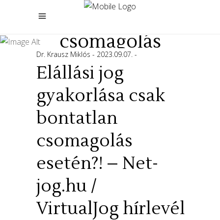
bontatlan
csomagolás
Dr. Krausz Miklós
2023.09.07.
esetén?! – Net-
Elállási jog
jog.hu /
gyakorlása csak
VirtualJog hírlevél
bontatlan
csomagolás
esetén?! – Net-
jog.hu /
VirtualJog hírlevél