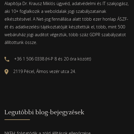
Alapítója Dr. Krausz Miklós ügyvéd, adatvédelmi és IT szakjogász,
aki 10+ foglalkozik a weboldalak jogi szabályzatainak
elkészítésével. A Net-jog fennállása alatt több ezer honlap ÁSZF-
ét és adatkezelési tájékoztatóját készítettük el, több, mint 500
webáruház jogi auditot végeztük, több száz GDPR szabályzatot
állítottunk össze.
+36 1 506 0338 (H-P 8 és 20 óra között)
2119 Pécel, Álmos vezér utca 24.
Legutóbbi blog-bejegyzések
NKFH: folytatódik a zöld állítások ellenőrzése