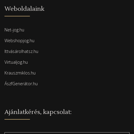
Weboldalaink
Net-jog.hu
Webshopjog.hu
Ittvásárolhatsz.hu
Virtualjog.hu
Krauszmiklos.hu
ÁszfGenerátor.hu
Ajánlatkérés, kapcsolat: