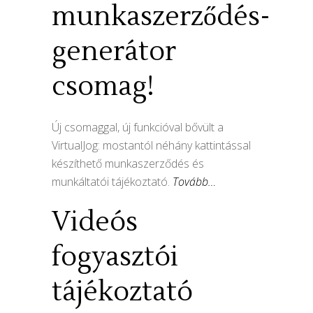
munkaszerződés-
generátor
csomag!
Új csomaggal, új funkcióval bővült a
VirtualJog: mostantól néhány kattintással
készíthető munkaszerződés és
munkáltatói tájékoztató.
Tovább…
Videós
fogyasztói
tájékoztató