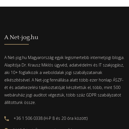
A Net-jog.hu
A Net-jog.hu Magyarország egyik legismertebb internetjogi blogja.
Alapítója Dr. Krausz Miklós ügyvéd, adatvédelmi és IT szakjogász,
aki 10+ foglalkozik a weboldalak jogi szabályzatainak
elkészítésével. A Net-jog fennállása alatt több ezer honlap ÁSZF-
ét és adatkezelési tájékoztatóját készítettük el, több, mint 500
webáruház jogi auditot végeztük, több száz GDPR szabályzatot
állítottunk össze.
+36 1 506 0338 (H-P 8 és 20 óra között)