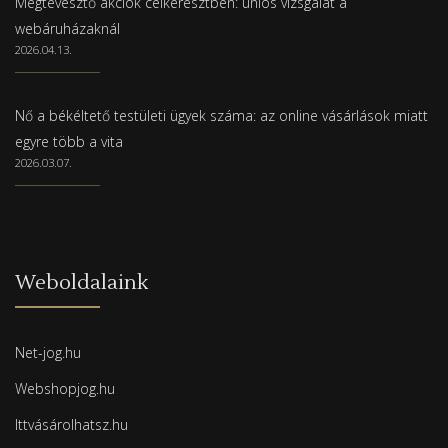
Megtévesztő akciók célkeresztben: uniós vizsgálat a
webáruházaknál
2026.04.13.
Nő a békéltető testületi ügyek száma: az online vásárlások miatt
egyre több a vita
2026.03.07.
Weboldalaink
Net-jog.hu
Webshopjog.hu
Ittvásárolhatsz.hu