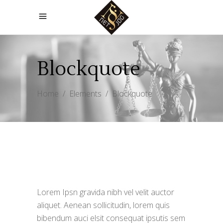
Blockquote
Home
/
Elements
/
Blockquote
Lorem Ipsn gravida nibh vel velit auctor
aliquet. Aenean sollicitudin, lorem quis
bibendum auci elsit consequat ipsutis sem