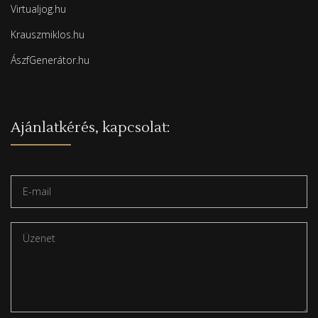
Virtualjog.hu
Krauszmiklos.hu
ÁszfGenerátor.hu
Ajánlatkérés, kapcsolat: