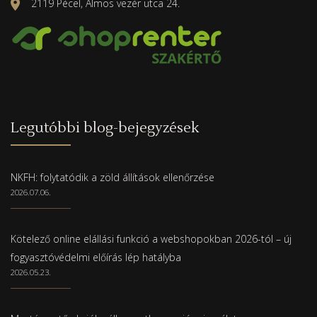
2119 Pécel, Álmos vezér utca 24.
Legutóbbi blog-bejegyzések
NKFH: folytatódik a zöld állítások ellenőrzése
2026.07.06.
Kötelező online elállási funkció a webshopokban 2026-tól – új
fogyasztóvédelmi előírás lép hatályba
2026.05.23.