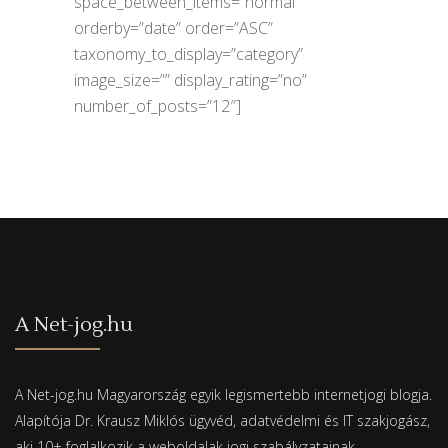
space_between_items=”normal”
orderby=”date” order=”ASC”
taxonomy_to_display=”category”
image_size=”” display_rating=”no”
number_of_posts=”12″]
A Net-jog.hu
A Net-jog.hu Magyarország egyik legismertebb internetjogi blogja.
Alapítója Dr. Krausz Miklós ügyvéd, adatvédelmi és IT szakjogász,
aki 10+ foglalkozik a weboldalak jogi szabályzatainak