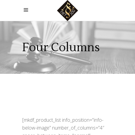
Four Columns
[mkdf_product_list info_position=”info-
below-image” number_of_columns=”4″