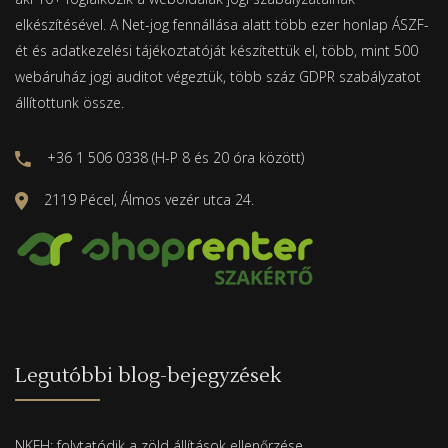
elkészítésével. A Net-jog fennállása alatt több ezer honlap ÁSZF-
ét és adatkezelési tájékoztatóját készítettük el, több, mint 500
webáruház jogi auditot végeztük, több száz GDPR szabályzatot
állítottunk össze.
+36 1 506 0338 (H-P 8 és 20 óra között)
2119 Pécel, Álmos vezér utca 24.
Legutóbbi blog-bejegyzések
NKFH: folytatódik a zöld állítások ellenőrzése