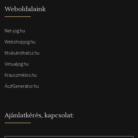
Weboldalaink
Net-jog.hu
Webshopjog.hu
Ittvásárolhatsz.hu
Virtualjog.hu
Krauszmiklos.hu
ÁszfGenerátor.hu
Ajánlatkérés, kapcsolat: