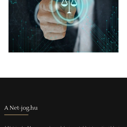
Ügyvédi tanácsadás
GDPR tanácsadás
GDPR ügyvéd
Ügyvéd
Szerződések készítése
Adatvédelem
DPO
E-kereskedelmi jog
GDPR
GDPR tanácsadás
GDPR ügyvéd
Ügyvéd
Webshop
A Net-jog.hu