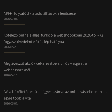
NKFH: folytatódik a zöld állítások ellenőrzése
2026.07.06.
Kötelező online elállási funkció a webshopokban 2026-tól – új
fogyasztóvédelmi előírás lép hatályba
2026.05.23.
Megtévesztő akciók célkeresztben: uniós vizsgálat a
webáruházaknál
2026.04.13.
Nő a békéltető testületi ügyek száma: az online vásárlások miatt
egyre több a vita
2026.03.07.