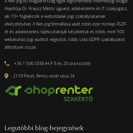
A Net-jog.hu Magyarország egyik legismertebb internetjogi blogja.
Alapítója Dr. Krausz Miklós ügyvéd, adatvédelmi és IT szakjogász,
aki 10+ foglalkozik a weboldalak jogi szabályzatainak
elkészítésével. A Net-jog fennállása alatt több ezer honlap ÁSZF-
ét és adatkezelési tájékoztatóját készítettük el, több, mint 500
webáruház jogi auditot végeztük, több száz GDPR szabályzatot
állítottunk össze.
+36 1 506 0338 (H-P 8 és 20 óra között)
2119 Pécel, Álmos vezér utca 24.
Legutóbbi blog-bejegyzések