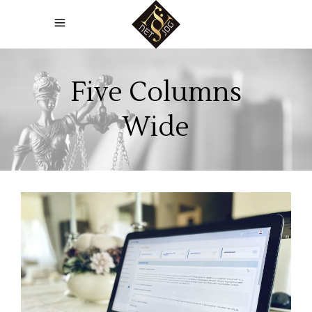
Five Columns
Wide
VirtualJog
ászf generátor
ÁSZF kezelő
ÁSZF modul
E-kereskedelmi jog
GDPR modul
VirtualJog