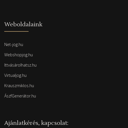
Weboldalaink
Net-jog.hu
Webshopjog.hu
Ittvásárolhatsz.hu
Virtualjog.hu
Krauszmiklos.hu
ÁszfGenerátor.hu
Ajánlatkérés, kapcsolat: