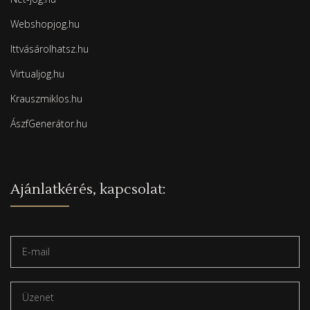
Webshopjog.hu
Ittvásárolhatsz.hu
Virtualjog.hu
Krauszmiklos.hu
ÁszfGenerátor.hu
Ajánlatkérés, kapcsolat: