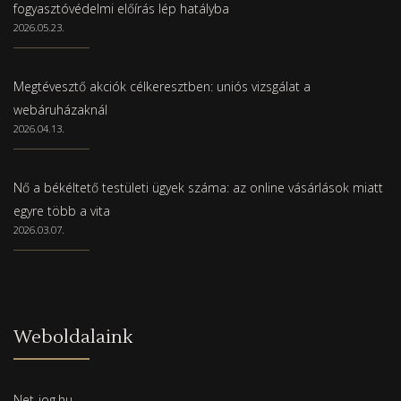
fogyasztóvédelmi előírás lép hatályba
2026.05.23.
Megtévesztő akciók célkeresztben: uniós vizsgálat a
webáruházaknál
2026.04.13.
Nő a békéltető testületi ügyek száma: az online vásárlások miatt
egyre több a vita
2026.03.07.
Weboldalaink
Net-jog.hu