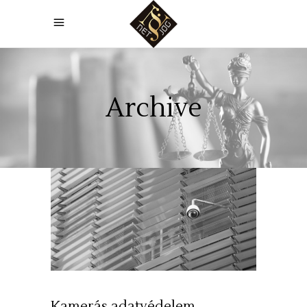
Archive
Kamerás adatvédelem