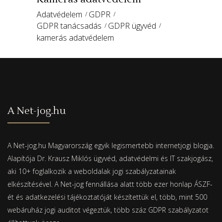
Adatvédelem
GDPR
GDPR tanácsadás
GDPR ügyvéd
kamerás adatvédelem
A Net-jog.hu
A Net-jog.hu Magyarország egyik legismertebb internetjogi blogja.
Alapítója Dr. Krausz Miklós ügyvéd, adatvédelmi és IT szakjogász,
aki 10+ foglalkozik a weboldalak jogi szabályzatainak
elkészítésével. A Net-jog fennállása alatt több ezer honlap ÁSZF-
ét és adatkezelési tájékoztatóját készítettük el, több, mint 500
webáruház jogi auditot végeztük, több száz GDPR szabályzatot