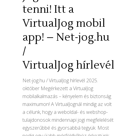
tenni! Itt a
VirtualJog mobil
app! – Net-jog.hu
/
VirtualJog hírlevél
Net-jog.hu / VirtualJog hírlevél 2025.
október Megérkezett a VirtualJog
mobilalkalmazás – kényelem és biztonság
maximumon! A VirtualJognál mindig az volt
a célunk, hogy a weboldal- és webshop-
tulajdonosok mindennapi jogi megfelelését
egyszerűbbé és gyorsabbá tegyük. Most
pedig egy újabb mérföldkőhöz érkeztünk: