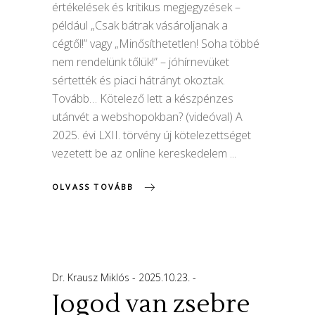
értékelések és kritikus megjegyzések –
például „Csak bátrak vásároljanak a
cégtől!” vagy „Minősíthetetlen! Soha többé
nem rendelünk tőlük!” – jóhírnevüket
sértették és piaci hátrányt okoztak.
Tovább… Kötelező lett a készpénzes
utánvét a webshopokban? (videóval) A
2025. évi LXII. törvény új kötelezettséget
vezetett be az online kereskedelem
OLVASS TOVÁBB
Dr. Krausz Miklós
2025.10.23.
Jogod van zsebre