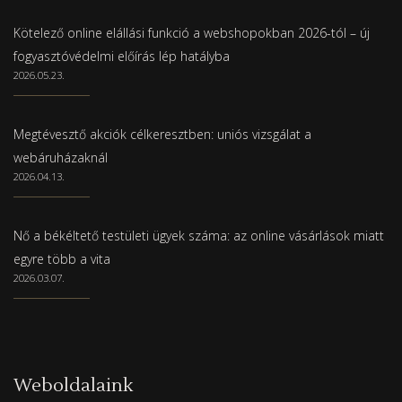
Kötelező online elállási funkció a webshopokban 2026-tól – új
fogyasztóvédelmi előírás lép hatályba
2026.05.23.
Megtévesztő akciók célkeresztben: uniós vizsgálat a
webáruházaknál
2026.04.13.
Nő a békéltető testületi ügyek száma: az online vásárlások miatt
egyre több a vita
2026.03.07.
Weboldalaink