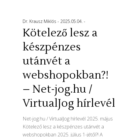
Dr. Krausz Miklós
2025.05.04.
Kötelező lesz a
készpénzes
utánvét a
webshopokban?!
– Net-jog.hu /
VirtualJog hírlevél
Net-jog.hu / VirtualJog hírlevél 2025. május
Kötelező lesz a készpénzes utánvét a
webshopokban 2025. július 1-jétől?! A