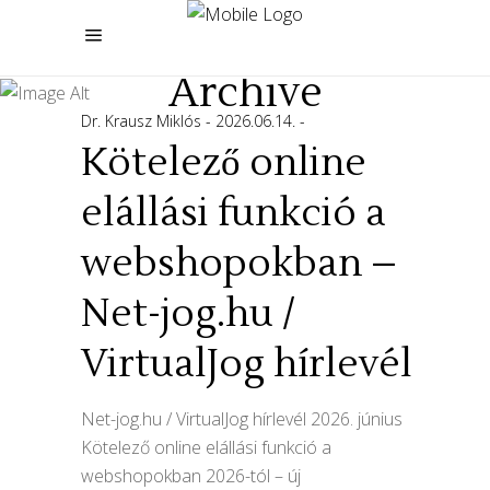
Archive
Dr. Krausz Miklós
2026.06.14.
Kötelező online
elállási funkció a
webshopokban –
Net-jog.hu /
VirtualJog hírlevél
Net-jog.hu / VirtualJog hírlevél 2026. június
Kötelező online elállási funkció a
webshopokban 2026-tól – új