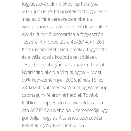
fogyasztóvédelmi előírás lép hatályba
2026. június 19-től új kötelezettség jelenik
meg az online kereskedelemben: a
webshopok számára kötelező lesz online
elállási funkció biztosítása a fogyasztók
részére. A módosítás a 45/2014. (II. 26.)
Korm. rendeletet érinti, amely a fogyasztó
és a vállalkozás közötti szerződések
részletes szabályait tartalmazza. Tovább…
Nyárindító akció a VirtualJognál – Most
50% kedvezménnyel! 2026. június 15. és
28. között valamennyi VirtualJog Webshop
csomagunk féláron érhető el. Tovább…
Kell külön impresszum a weboldalra, ha
van ÁSZF? Sok weboldal üzemeltetője úgy
gondolja, hogy az Általános Szerződési
Feltételek (ÁSZF) mellett külön