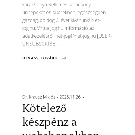
karácsonya Kellemes karácsonyi
ünnepeket és sikerekben, egészségben
gazdag, boldog új évet kívánunk! Net-
jog.hu, VirtualJog.hu Információ az
adatkezelésről:
net-jog@net-jog.hu
[USER-
UNSUBSCRIBE]
OLVASS TOVÁBB
Dr. Krausz Miklós
2025.11.26.
Kötelező
készpénz a