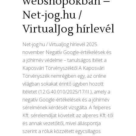
webshopokban –
Net-jog.hu /
VirtualJog hírlevél
Net-jog.hu / VirtualJog hírlevél 2025.
november Negatív Google-értékelések és
a jóhírnév védelme – tanulságos ítélet a
Kaposvári Törvényszéktől A Kaposvári
Törvényszék nemrégiben egy, az online
világban sokakat érintő ügyben hozott
ítéletet (12.G.40.010/2025/17/II.), amely a
negatív Google-értékelések és a jóhírnév
sérelmének kérdését vizsgálta. A felperes
Kft. sérelemdíjat követelt az alperes Kft.-től
és annak vezetőitől, mivel álláspontja
szerint a róluk közzétett egycsillagos