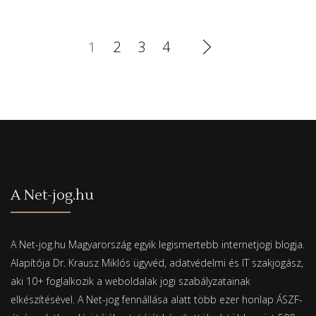
1
2
3
4
A Net-jog.hu
A Net-jog.hu Magyarország egyik legismertebb internetjogi blogja.
Alapítója Dr. Krausz Miklós ügyvéd, adatvédelmi és IT szakjogász,
aki 10+ foglalkozik a weboldalak jogi szabályzatainak
elkészítésével. A Net-jog fennállása alatt több ezer honlap ÁSZF-