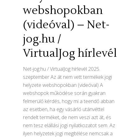
webshopokban
(videóval) – Net-
jog.hu /
VirtualJog hírlevél
Net-jog.hu / VirtualJog hírlevél 2025.
szeptember Az át nem vett termékek jogi
helyzete webshopokban (videóval) A
webshopok működése során gyakran
felmerülő kérdés, hogy mi a teendő abban
az esetben, ha egy vásárló utánvéttel
rendelt terméket, de nem veszi azt át, és
nem tesz elállási jogi nyilatkozatot sem. Az
ilyen helyzetek jogi megítélése nemcsak a