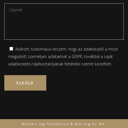
Alulírott, tudomásul veszem, hogy az adatkezelő a most
megadott személyes adataimat a GDPR, továbbá a saját
adatkezelési tájékoztatójának
feltételei szerint kezelheti.
Please leave this field empty.
Minden jog fenntartva © Net-jog.hu Kft.