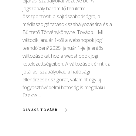
eljárási szabályokat vezetve be. A
jogszabály három fő területre
összpontosít: a sajtószabadságra, a
médiaszolgáltatások szabályozására és a
Büntető Törvénykönyvre. Tovább… Mi
változik január 1-től a webshopok jogi
teendőiben? 2025. január 1-je jelentős
változásokat hoz a webshopok jogi
kötelezettségeiben. A változások érintik a
jótállási szabályokat, a hatósági
ellenőrzések szigorát, valamint egy új
fogyasztóvédelmi hatóság is megalakul.
Ezekre
OLVASS TOVÁBB