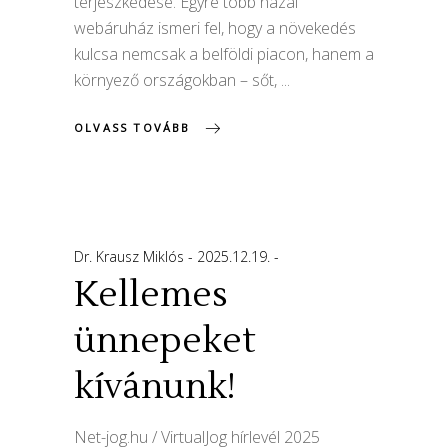
terjeszkedése. Egyre több hazai
webáruház ismeri fel, hogy a növekedés
kulcsa nemcsak a belföldi piacon, hanem a
környező országokban – sőt,
OLVASS TOVÁBB
Dr. Krausz Miklós
2025.12.19.
Kellemes
ünnepeket
kívánunk!
Net-jog.hu / VirtualJog hírlevél 2025