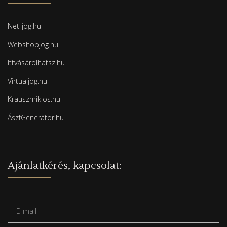
Net-jog.hu
Webshopjog.hu
Ittvásárolhatsz.hu
Virtualjog.hu
Krauszmiklos.hu
ÁszfGenerátor.hu
Ajánlatkérés, kapcsolat: