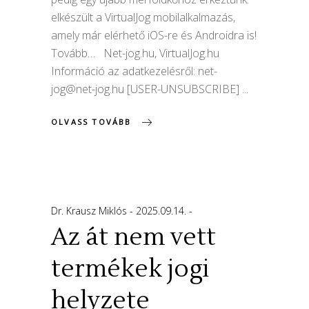
elkészült a VirtualJog mobilalkalmazás,
amely már elérhető iOS-re és Androidra is!
Tovább… Net-jog.hu, VirtualJog.hu
Információ az adatkezelésről:
net-
jog@net-jog.hu
[USER-UNSUBSCRIBE]
OLVASS TOVÁBB
Dr. Krausz Miklós
2025.09.14.
Az át nem vett
termékek jogi
helyzete