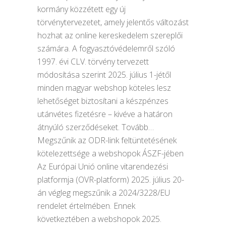
kormány közzétett egy új
törvénytervezetet, amely jelentős változást
hozhat az online kereskedelem szereplői
számára. A fogyasztóvédelemről szóló
1997. évi CLV. törvény tervezett
módosítása szerint 2025. július 1-jétől
minden magyar webshop köteles lesz
lehetőséget biztosítani a készpénzes
utánvétes fizetésre – kivéve a határon
átnyúló szerződéseket. Tovább…
Megszűnik az ODR-link feltüntetésének
kötelezettsége a webshopok ÁSZF-jében
Az Európai Unió online vitarendezési
platformja (OVR-platform) 2025. július 20-
án végleg megszűnik a 2024/3228/EU
rendelet értelmében. Ennek
következtében a webshopok 2025.