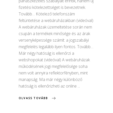
panaszkezelés szabályait érintik, hanem új
fizetési kötelezettséget is bevezetnek.
Tovább… Kötelező telefonszám
feltüntetése a webáruházakban (videóval)
A webáruházak üzemeltetése során nem
csupán a termékek minősége és az árak
versenyképessége számít: a jogszabályi
megfelelés legalább ilyen fontos. Tovább…
Már négy hatóság is ellenőrzi a
webshopokat (videóval) A webáruházak
működésének jogi megfelelősége soha
nem volt annyira reflektorfényben, mint
manapság. Ma már négy különböző
hatóság is ellenőrizheti az online
OLVASS TOVÁBB