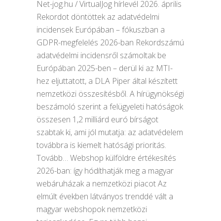
Net-jog.hu / VirtualJog hírlevél 2026. április
Rekordot döntöttek az adatvédelmi
incidensek Európában – fókuszban a
GDPR-megfelelés 2026-ban Rekordszámú
adatvédelmi incidensről számoltak be
Európában 2025-ben – derül ki az MTI-
hez eljuttatott, a DLA Piper által készített
nemzetközi összesítésből. A hírügynökségi
beszámoló szerint a felügyeleti hatóságok
összesen 1,2 milliárd euró bírságot
szabtak ki, ami jól mutatja: az adatvédelem
továbbra is kiemelt hatósági prioritás.
Tovább… Webshop külföldre értékesítés
2026-ban: így hódíthatják meg a magyar
webáruházak a nemzetközi piacot Az
elmúlt években látványos trenddé vált a
magyar webshopok nemzetközi