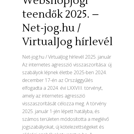
Webshopjogi
teendők 2025. –
Net-jog.hu /
VirtualJog hírlevél
Net-jog.hu / VirtualJog hírlevél 2025. január
Az internetes agresszió visszaszorítása: új
szabályok lépnek életbe 2025-ben 2024.
december 17-én az Országgyűlés
elfogadta a 2024. évi LXXVIII. törvényt,
amely az internetes agresszió
visszaszorítását célozza meg. A törvény
2025. január 1-jén lépett hatályba, és
számos területen módosította a meglévő
jogszabályokat, új kötelezettségeket és