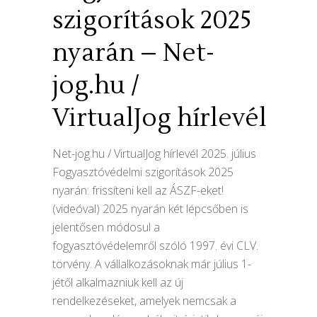
szigorítások 2025
nyarán – Net-
jog.hu /
VirtualJog hírlevél
Net-jog.hu / VirtualJog hírlevél 2025. július
Fogyasztóvédelmi szigorítások 2025
nyarán: frissíteni kell az ÁSZF-eket!
(videóval) 2025 nyarán két lépcsőben is
jelentősen módosul a
fogyasztóvédelemről szóló 1997. évi CLV.
törvény. A vállalkozásoknak már július 1-
jétől alkalmazniuk kell az új
rendelkezéseket, amelyek nemcsak a