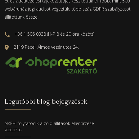
ét és adatkezelési tájékoztatóját készítettük el, több, mint 500
webáruház jogi auditot végeztük, több száz GDPR szabályzatot
állítottunk össze.
+36 1 506 0338 (H-P 8 és 20 óra között)
2119 Pécel, Álmos vezér utca 24.
Legutóbbi blog-bejegyzések
NKFH: folytatódik a zöld állítások ellenőrzése
2026.07.06.