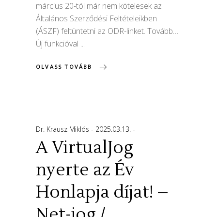
március 20-tól már nem kötelesek az
Általános Szerződési Feltételeikben
(ÁSZF) feltüntetni az ODR-linket. Tovább…
Új funkcióval
OLVASS TOVÁBB
Dr. Krausz Miklós
2025.03.13.
A VirtualJog
nyerte az Év
Honlapja díjat! –
Net-jog /